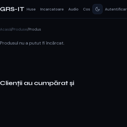
GRS-IT
Huse
Incarcatoare
Audio
Cos
Autentifica
Acasă
/
Produse
/
Produs
Produsul nu a putut fi încărcat.
Clienții au cumpărat și