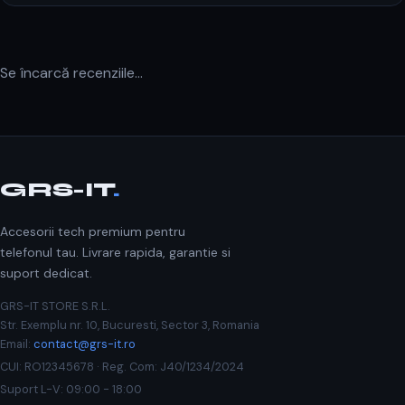
Se încarcă recenziile...
GRS-IT
.
Accesorii tech premium pentru
telefonul tau. Livrare rapida, garantie si
suport dedicat.
GRS-IT STORE S.R.L.
Str. Exemplu nr. 10, Bucuresti, Sector 3, Romania
Email:
contact@grs-it.ro
CUI: RO12345678 · Reg. Com: J40/1234/2024
Suport L-V: 09:00 - 18:00